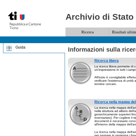
Archivio di Stato
Ricerca
Risultati ultim
Guida
Informazioni sulla rice
Ricerca libera
La ricerca libera permette di 
un'espressione in tutti i campi 
All'inizio è consigliabile effet
verificare l'esistenza di unità 
termine cercato.
Ricerca nella mappa del
La ricerca nella mappa dell'ar
nella struttura ad albero dell'ar
gerarchicamente superiori fin
inventariato). Per cogliere il s
documenti è necessario conos
all'interno della mappa dell'ar
La ricerca nella mappa dell'ar
per passare in rassegna i fondi